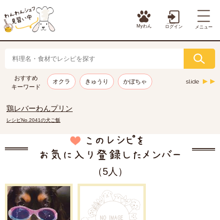
Myわん
ログイン
メニュー
おすすめ
slide
オクラ
きゅうり
かぼちゃ
キーワード
鶏レバーわんプリン
レシピNo.2041の犬ご飯
（5人）