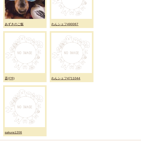
あずきのご飯
わんシェフ490067
斎(ｲﾂｷ)
わんシェフ4711044
sakura1206