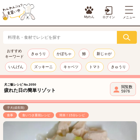
Myわん
ログイン
メニュー
おすすめ
きゅうり
かぼちゃ
鯵
新じゃが
キーワード
いんげん
ズッキーニ
キャベツ
トマト
きゅうり
犬ご飯レシピ No.2050
閲覧数
疲れた日の簡単リゾット
5976
子犬(成長期)
食事
食いつき重視レシピ
簡単！15分レシピ