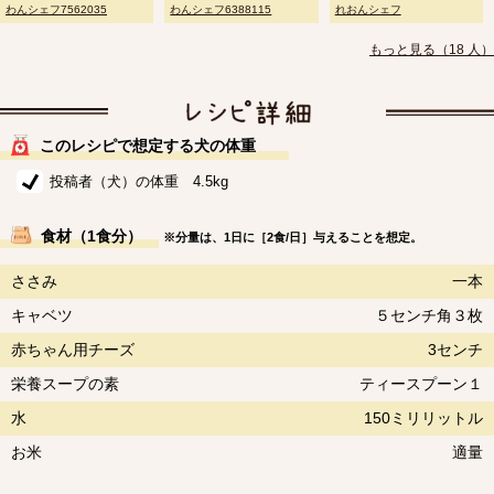
わんシェフ7562035
わんシェフ6388115
れおんシェフ
もっと見る（18 人）
このレシピで想定する犬の体重
投稿者（犬）の体重 4.5kg
食材（1食分）
※分量は、1日に［2食/日］与えることを想定。
ささみ
一本
キャベツ
５センチ角３枚
赤ちゃん用チーズ
3センチ
栄養スープの素
ティースプーン１
水
150ミリリットル
お米
適量