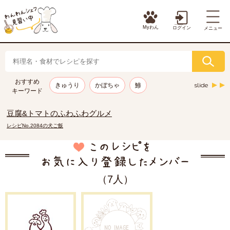
Myわん
ログイン
メニュー
おすすめ
slide
きゅうり
かぼちゃ
鯵
キーワード
豆腐&トマトのふわふわグルメ
レシピNo.2084の犬ご飯
（7人）