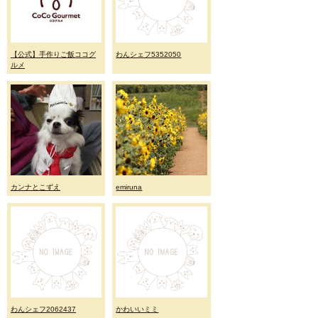
【公式】手作りご飯ココグ
わんシェフ5352050
ルメ
カンナとこずえ
emiruna
わんシェフ2062437
かわいいミミ