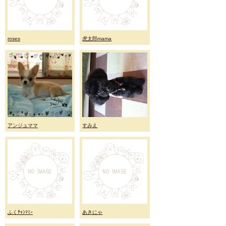
roses
虎太郎mama
アンジュママ
すみえ
ふくﾁｬﾝﾏﾐｰ
あきにゃ