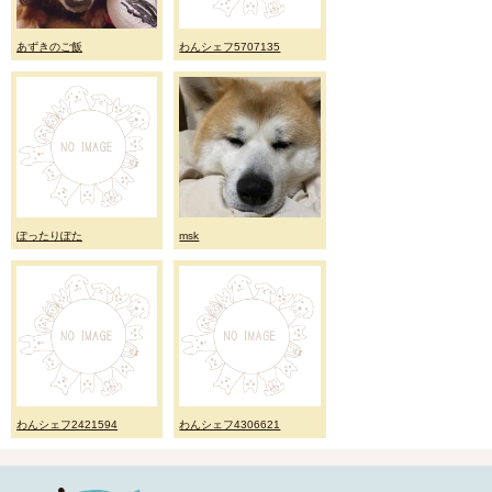
あずきのご飯
わんシェフ5707135
ぽったりぽた
msk
わんシェフ2421594
わんシェフ4306621