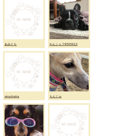
あみとも
わんシェフ8505613
sinzohaha
もんじゅ