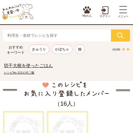
Myわん
ログイン
メニュー
おすすめ
slide
きゅうり
かぼちゃ
鯵
キーワード
切干大根を使ったごはん
レシピNo.311の犬ご飯
（16人）