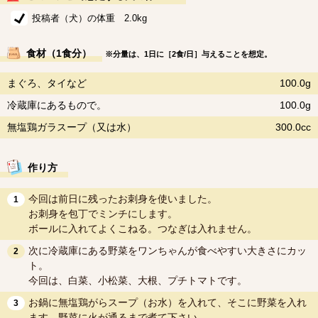
投稿者（犬）の体重 2.0kg
食材（1食分）
※分量は、1日に［2食/日］与えることを想定。
まぐろ、タイなど
100.0g
冷蔵庫にあるもので。
100.0g
無塩鶏ガラスープ（又は水）
300.0cc
作り方
今回は前日に残ったお刺身を使いました。
1
お刺身を包丁でミンチにします。
ボールに入れてよくこねる。つなぎは入れません。
次に冷蔵庫にある野菜をワンちゃんが食べやすい大きさにカッ
2
ト。
今回は、白菜、小松菜、大根、プチトマトです。
お鍋に無塩鶏がらスープ（お水）を入れて、そこに野菜を入れ
3
ます。野菜に火が通るまで煮て下さい。