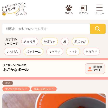
Myわん
ログイン
メニュー
おすすめ
きゅうり
かぼちゃ
鯵
新じゃが
キーワード
いんげん
ズッキーニ
キャベツ
トマト
きゅうり
犬ご飯レシピ No.369
閲覧数
おさかなボール
9281
成犬
食いつき重視レシピ
簡単！15分レシピ