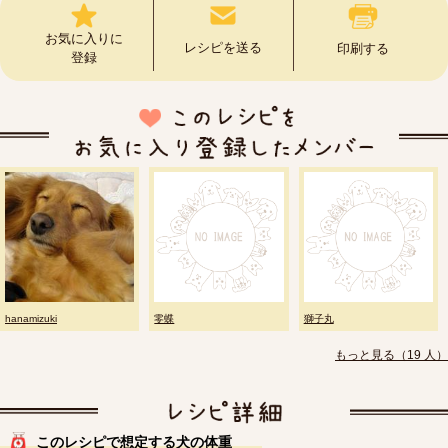
お気に入りに
レシピを送る
印刷する
登録
hanamizuki
零蝶
獅子丸
もっと見る（19 人）
このレシピで想定する犬の体重