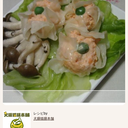
レシピby
犬膳猫膳本舗