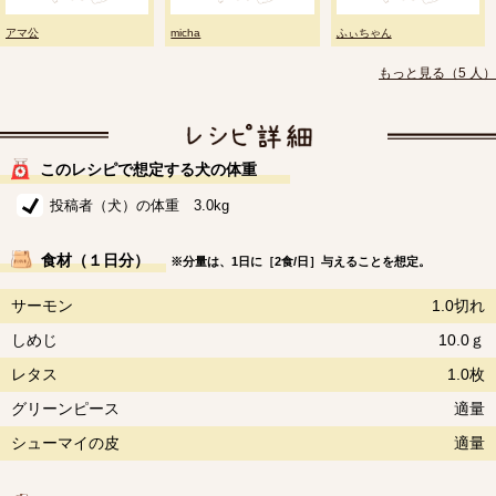
アマ公
micha
ふぃちゃん
もっと見る（5 人）
このレシピで想定する犬の体重
投稿者（犬）の体重 3.0kg
食材（１日分）
※分量は、1日に［2食/日］与えることを想定。
サーモン
1.0切れ
しめじ
10.0ｇ
レタス
1.0枚
グリーンピース
適量
シューマイの皮
適量