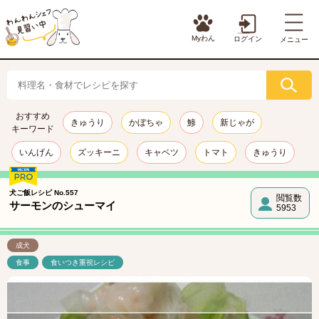
Myわん
ログイン
メニュー
おすすめ
きゅうり
かぼちゃ
鯵
新じゃが
キーワード
いんげん
ズッキーニ
キャベツ
トマト
きゅうり
犬ご飯レシピ No.557
閲覧数
サーモンのシューマイ
5953
成犬
食事
食いつき重視レシピ