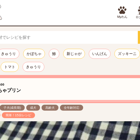
Myわん
ロ
きゅうり
かぼちゃ
鯵
新じゃが
いんげん
ズッキーニ
トマト
きゅうり
00
ちゃプリン
子犬(成長期)
成犬
高齢犬
全年齢対応
簡単！15分レシピ