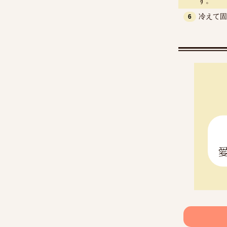
す。
冷えて固
6