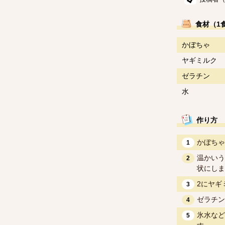
食材（1
かぼちゃ
ヤギミルク
ゼラチン
水
作り方
かぼちゃ
1
温かいう
2
状にしま
2にヤギ
3
ゼラチン
4
氷水など
5