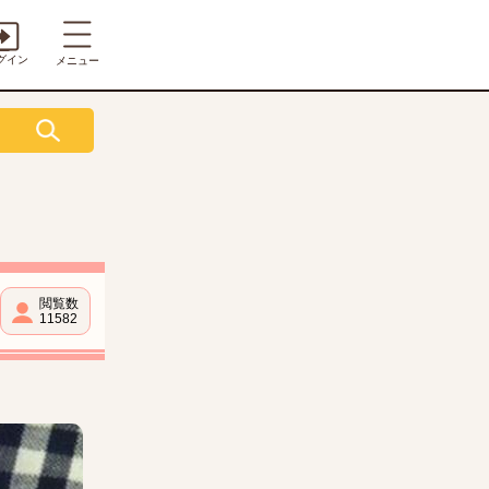
グイン
メニュー
閲覧数
11582