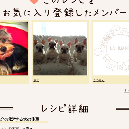
さと
こつちん
も
ピで想定する犬の体重
犬）の体重 5.0kg