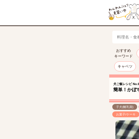
おすすめ
キーワード
キャベツ
犬ご飯レシピ No.6
簡単！かぼ
子犬(離乳期)
お菓子/ケーキ