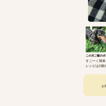
この犬ご飯のポ
すごーく簡単
レシピは2個
お