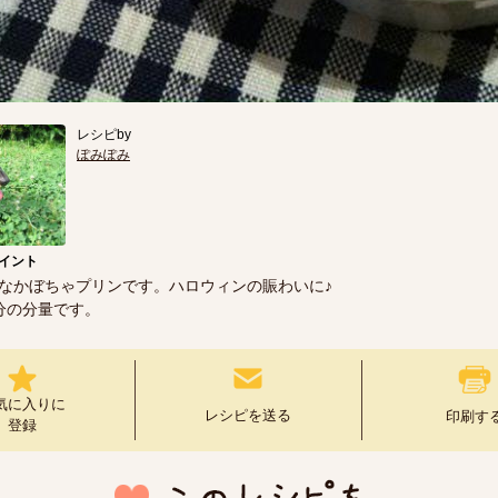
レシピby
ぽみぽみ
イント
なかぼちゃプリンです。ハロウィンの賑わいに♪
分の分量です。
気に入りに
レシピを送る
印刷す
登録