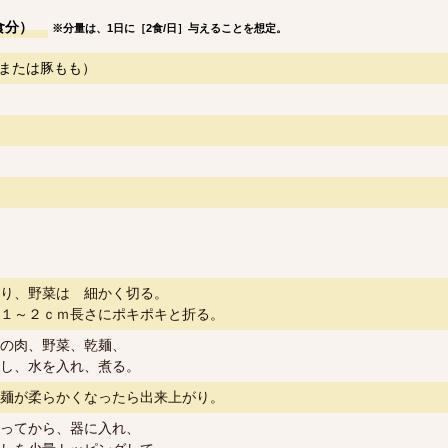
食分）
※分量は、1日に［2食/日］与えることを想定。
または豚もも）
）
り、野菜は 細かく切る。
１～２ｃｍ長さにポキポキと折る。
の肉、野菜、乾麺、
し、水を入れ、煮る。
麺が柔らかくなったら出来上がり。
ってから、器に入れ、