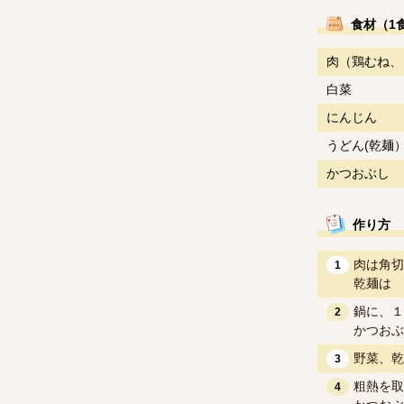
食材（1
肉（鶏むね、
白菜
にんじん
うどん(乾麺
かつおぶし
作り方
肉は角切
1
乾麺は 
鍋に、１
2
かつおぶ
野菜、乾
3
粗熱を取
4