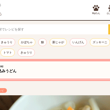
Myわん
ロ
きゅうり
かぼちゃ
鯵
新じゃが
いんげん
ズッキーニ
トマト
きゅうり
92
込みうどん
シピ