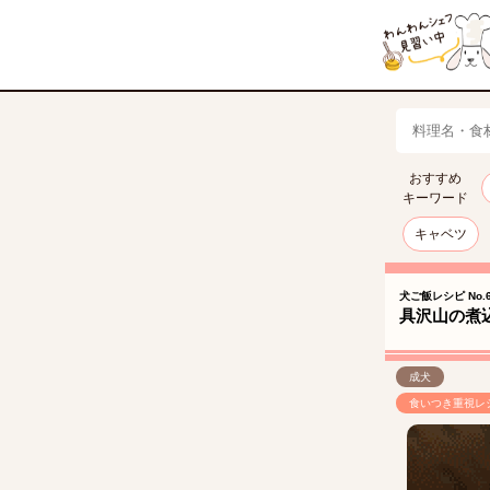
おすすめ
キーワード
キャベツ
犬ご飯レシピ No.6
具沢山の煮
成犬
食いつき重視レ