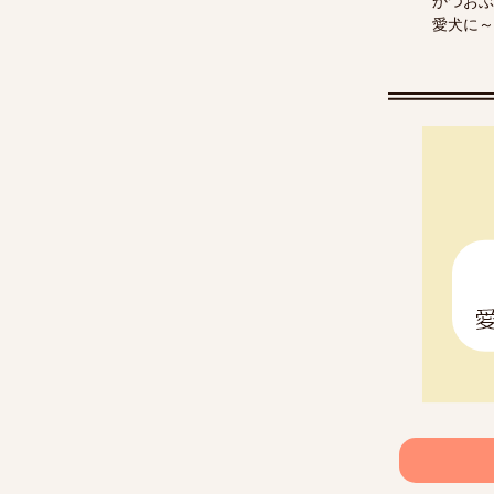
かつおぶ
愛犬に～