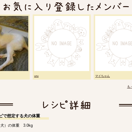
uru
マイちゃん
も
ピで想定する犬の体重
犬）の体重 3.0kg