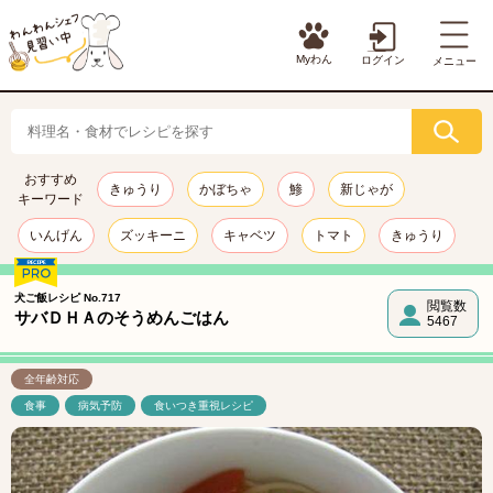
Myわん
ログイン
メニュー
おすすめ
きゅうり
かぼちゃ
鯵
新じゃが
キーワード
いんげん
ズッキーニ
キャベツ
トマト
きゅうり
犬ご飯レシピ No.717
閲覧数
サバＤＨＡのそうめんごはん
5467
全年齢対応
食事
病気予防
食いつき重視レシピ