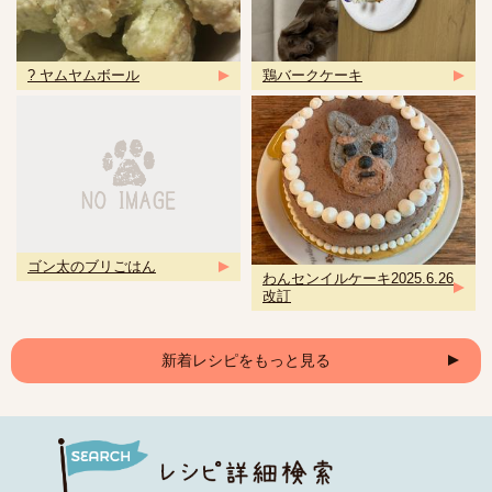
? ヤムヤムボール
鶏バークケーキ
ゴン太のブリごはん
わんセンイルケーキ2025.6.26
改訂
新着レシピをもっと見る