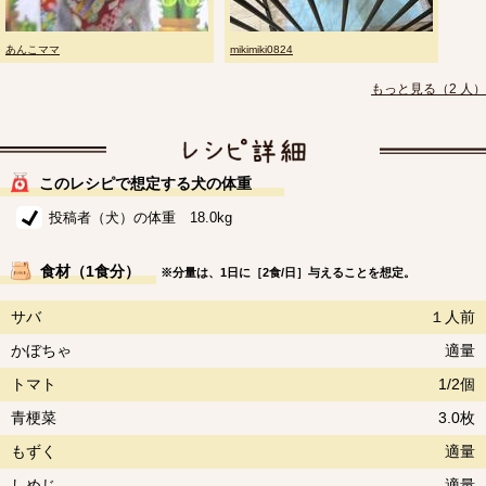
あんこママ
mikimiki0824
もっと見る（2 人）
このレシピで想定する犬の体重
投稿者（犬）の体重 18.0kg
食材（1食分）
※分量は、1日に［2食/日］与えることを想定。
サバ
１人前
かぼちゃ
適量
トマト
1/2個
青梗菜
3.0枚
もずく
適量
しめじ
適量