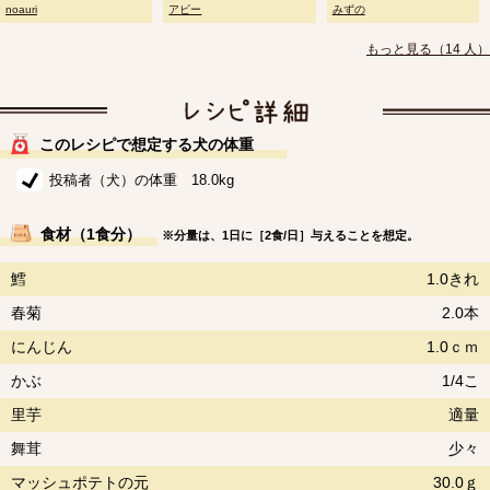
noauri
アビー
みずの
もっと見る（14 人）
このレシピで想定する犬の体重
投稿者（犬）の体重 18.0kg
食材（1食分）
※分量は、1日に［2食/日］与えることを想定。
鱈
1.0きれ
春菊
2.0本
にんじん
1.0ｃｍ
かぶ
1/4こ
里芋
適量
舞茸
少々
マッシュポテトの元
30.0ｇ