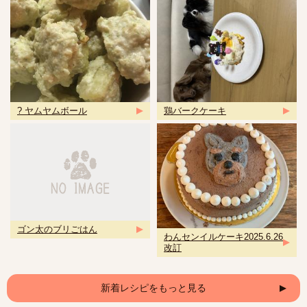
? ヤムヤムボール
鶏バークケーキ
ゴン太のブリごはん
わんセンイルケーキ2025.6.26
改訂
新着レシピをもっと見る