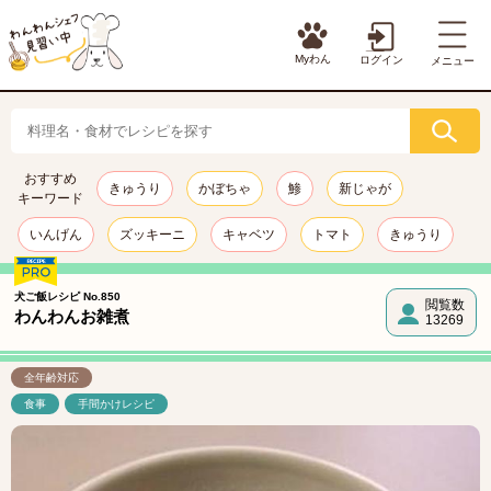
Myわん
ログイン
メニュー
おすすめ
きゅうり
かぼちゃ
鯵
新じゃが
キーワード
いんげん
ズッキーニ
キャベツ
トマト
きゅうり
犬ご飯レシピ No.850
閲覧数
わんわんお雑煮
13269
全年齢対応
食事
手間かけレシピ