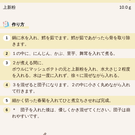
上新粉
10.0ｇ
作り方
鍋に水を入れ、鱈を茹でます。鱈が茹であがったら骨を取り除
1
きます。
１の中に、にんじん、かぶ、里芋、舞茸を入れて煮る。
2
２が煮える間に、
3
ボウルにマッシュポテトの元と上新粉を入れ、水大さじ２程度
を入れる。水は一度に入れず、徐々に混ぜながら入れる。
３を混ぜると団子になります。２の中に小さく丸めながら入れ
4
て行きます。
細かく切った春菊を入れてひと煮立ちさせれば完成。
5
＊ 団子を入れた後は、優しくかき混ぜてください。団子は崩
6
れやすいです。