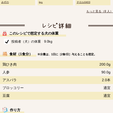
みずの
ijyu
チロル0403
もっと見る（8 人）
このレシピで想定する犬の体重
投稿者（犬）の体重 9.0kg
食材（1食分）
※分量は、1日に［2食/日］与えることを想定。
鶏ひき肉
200.0g
人参
90.0g
アスパラ
2.0本
ブロッコリー
適宜
豆腐
適宜
作り方