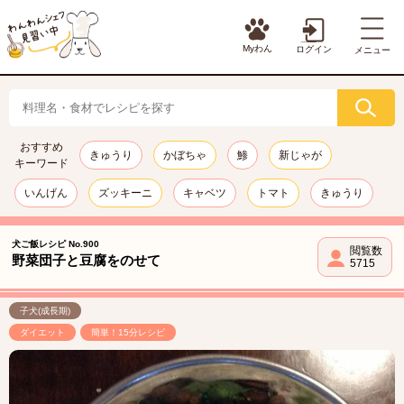
Myわん
ログイン
メニュー
おすすめ
きゅうり
かぼちゃ
鯵
新じゃが
キーワード
いんげん
ズッキーニ
キャベツ
トマト
きゅうり
犬ご飯レシピ No.900
閲覧数
野菜団子と豆腐をのせて
5715
子犬(成長期)
ダイエット
簡単！15分レシピ