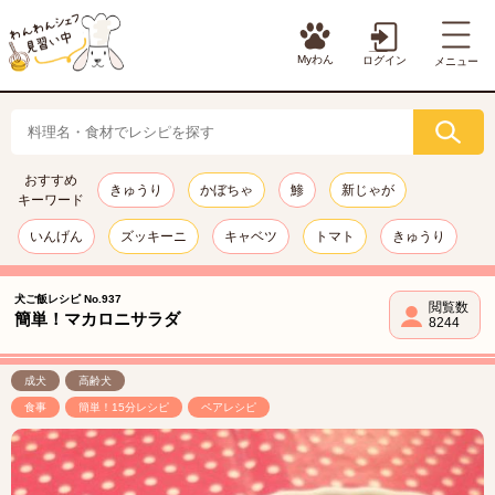
Myわん
ログイン
メニュー
おすすめ
きゅうり
かぼちゃ
鯵
新じゃが
キーワード
いんげん
ズッキーニ
キャベツ
トマト
きゅうり
犬ご飯レシピ No.937
閲覧数
簡単！マカロニサラダ
8244
成犬
高齢犬
食事
簡単！15分レシピ
ペアレシピ