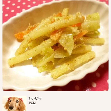
レシピby
POM