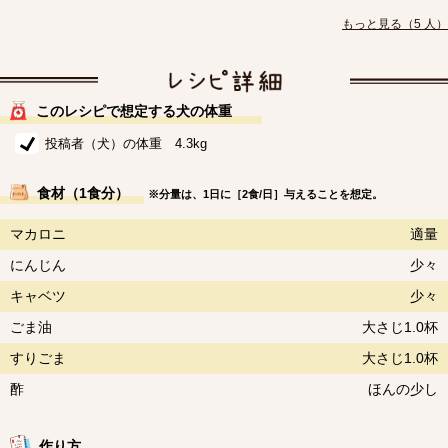
もっと見る（5 人）
このレシピで想定する犬の体重
投稿者（犬）の体重 4.3kg
食材（1食分）
※分量は、1日に［2食/日］与えることを想定。
マカロニ
適量
にんじん
少々
キャベツ
少々
ごま油
大さじ1.0杯
すりごま
大さじ1.0杯
酢
ほんの少し
作り方