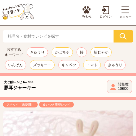
Myわん
ログイン
メニュー
おすすめ
きゅうり
かぼちゃ
鯵
新じゃが
キーワード
いんげん
ズッキーニ
キャベツ
トマト
きゅうり
犬ご飯レシピ No.966
閲覧数
豚耳ジャーキー
10600
スナック（未使用）
食いつき重視レシピ