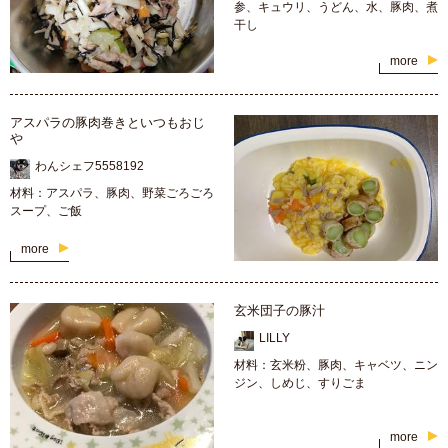
参、キュウリ、うどん、水、豚肉、煮
干し
more
アスパラの豚肉巻きといつもおじ
や
わんシェフ5558192
材料：アスパラ、豚肉、野菜ごろごろ
スープ、ご飯
more
玄米団子の豚汁
LILLY
材料：玄米粉、豚肉、キャベツ、ニン
ジン、しめじ、すりごま
more