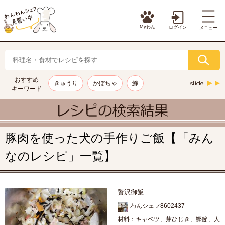
Myわん
ログイン
メニュー
おすすめ
slide
きゅうり
かぼちゃ
鯵
キーワード
豚肉を使った犬の手作りご飯【「みん
なのレシピ」一覧】
贅沢御飯
わんシェフ8602437
材料：キャベツ、芽ひじき、鰹節、人