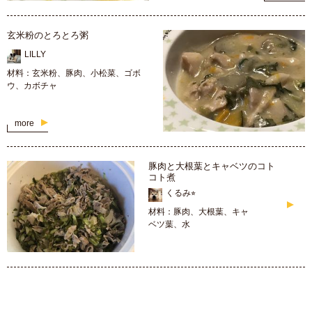
玄米粉のとろとろ粥
LILLY
材料：玄米粉、豚肉、小松菜、ゴボ
ウ、カボチャ
more
豚肉と大根葉とキャベツのコト
コト煮
くるみ⭐︎
材料：豚肉、大根葉、キャ
ベツ葉、水