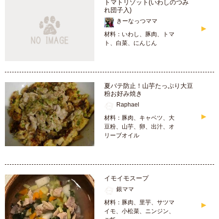
トマトリゾット(いわしのつみ
れ団子入)
きーなっつママ
材料：いわし、豚肉、トマ
ト、白菜、にんじん
夏バテ防止！山芋たっぷり大豆
粉お好み焼き
Raphael
材料：豚肉、キャベツ、大
豆粉、山芋、卵、出汁、オ
リーブオイル
イモイモスープ
銀ママ
材料：豚肉、里芋、サツマ
イモ、小松菜、ニンジン、