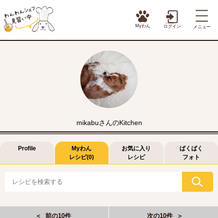
Myわん
ログイン
メニュー
mikabuさんのKitchen
Profile
Myわん
お気に入り
ばくばく
レシピ(0)
レシピ
フォト
＜ 前の10件
次の10件 ＞