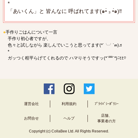
*
「あいくん」と 皆んなに 呼ばれてます(๑•̀ ₃ •́๑)‼
●
手作りごはんについて一言
手作り初心者ですが、
色々と試しながら 楽しんでいこうと思ってます(*´╰╯`๓)♬
*
ガッつく程平らげてくれるので ハマりそうですッ(*´罒`*)ﾆﾋﾋ♡
運営会社
利用規約
ﾌﾟﾗｲﾊﾞｼｰﾎﾟﾘｼｰ
店舗、
お問合せ
ヘルプ
事業者の方
Copyright (c) CollaBee Ltd. All Rights Reserved.