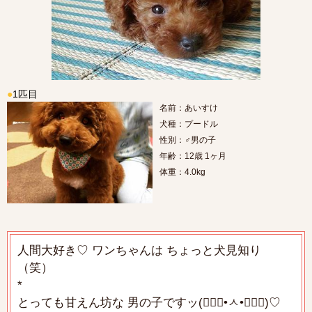
●
1匹目
名前：あいすけ
犬種：プードル
性別：♂男の子
年齢：12歳 1ヶ月
体重：4.0kg
人間大好き♡ ワンちゃんは ちょっと犬見知り
（笑）
*
とっても甘えん坊な 男の子ですッ(๑⃙⃘•ㅅ•๑⃙⃘)♡