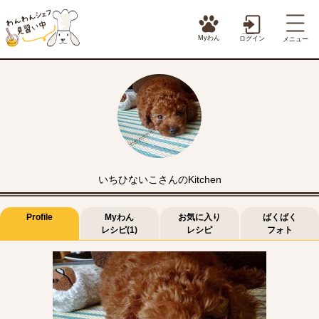
Myわん
ログイン
メニュー
いちひないこさんのKitchen
Profile
Myわん
お気に入り
ばくばく
レシピ(1)
レシピ
フォト