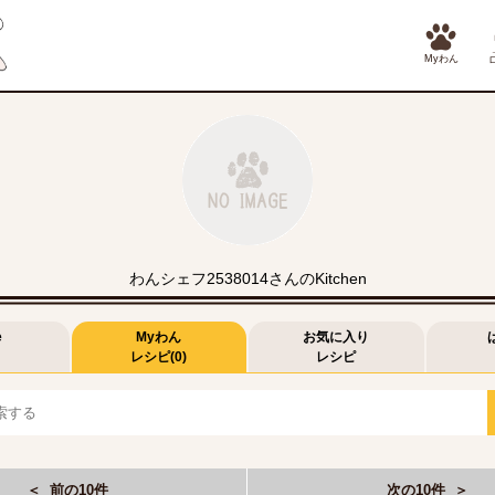
Myわん
わんシェフ2538014さんのKitchen
e
Myわん
お気に入り
レシピ(0)
レシピ
＜ 前の10件
次の10件 ＞