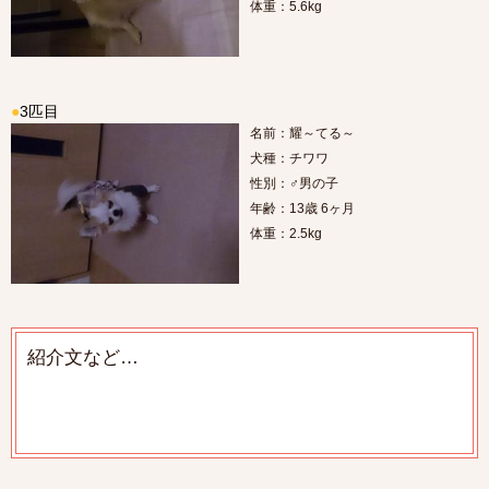
体重：5.6kg
●
3匹目
名前：耀～てる～
犬種：チワワ
性別：♂男の子
年齢：13歳 6ヶ月
体重：2.5kg
紹介文など…