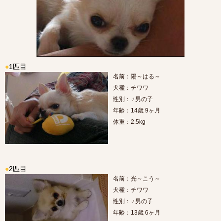
●
1匹目
名前：陽～はる～
犬種：チワワ
性別：♂男の子
年齢：14歳 9ヶ月
体重：2.5kg
●
2匹目
名前：光～こう～
犬種：チワワ
性別：♂男の子
年齢：13歳 6ヶ月