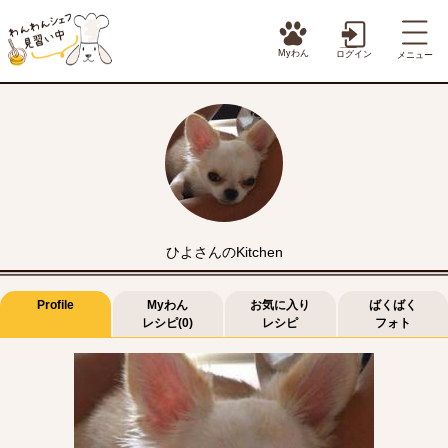
Myわん
ログイン
メニュー
ひよさんのKitchen
Profile
Myわん
お気に入り
ばくばく
レシピ(0)
レシピ
フォト