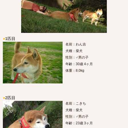
●
1匹目
名前：わん吉
犬種：柴犬
性別：♂男の子
年齢：30歳 4ヶ月
体重：8.0kg
●
2匹目
名前：こきち
犬種：柴犬
性別：♂男の子
年齢：23歳 3ヶ月