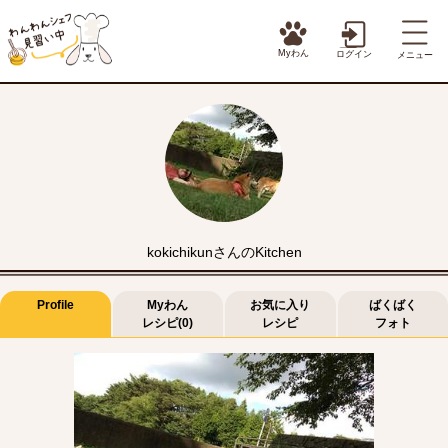
Myわん
ログイン
メニュー
kokichikunさんのKitchen
Profile
Myわん
お気に入り
ばくばく
レシピ(0)
レシピ
フォト