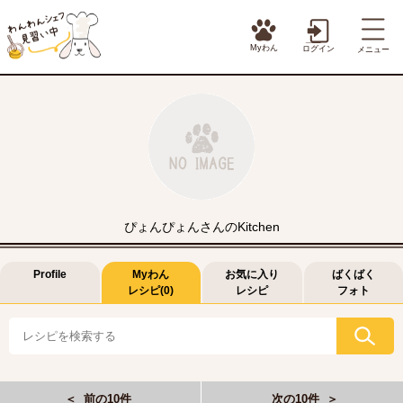
Myわん
ログイン
メニュー
ぴょんぴょんさんのKitchen
Profile
Myわん
お気に入り
ばくばく
レシピ(0)
レシピ
フォト
＜ 前の10件
次の10件 ＞