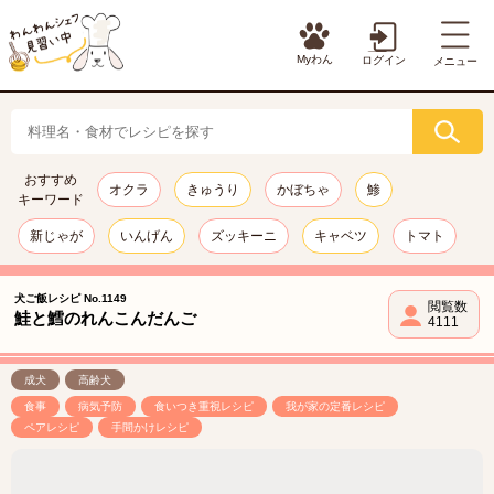
Myわん
ログイン
メニュー
おすすめ
オクラ
きゅうり
かぼちゃ
鯵
キーワード
新じゃが
いんげん
ズッキーニ
キャベツ
トマト
犬ご飯レシピ No.1149
閲覧数
鮭と鱈のれんこんだんご
4111
成犬
高齢犬
食事
病気予防
食いつき重視レシピ
我が家の定番レシピ
ペアレシピ
手間かけレシピ