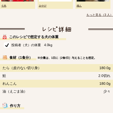
七色
みやび
織ん
もっと見る（3 人）
このレシピで想定する犬の体重
投稿者（犬）の体重 4.0kg
食材（1食分）
※分量は、1日に［2食/日］与えることを想定。
たら（皮のない切り身）
180.0g
鮭
2.0切れ
れんこん
180.0g
油（えごま油）
少々
作り方