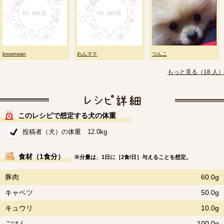
brownwan
わんママ
つんこ
もっと見る（18 人）
このレシピで想定する犬の体重
投稿者（犬）の体重 12.0kg
食材（1食分）
※分量は、1日に［2食/日］与えることを想定。
豚肉
60.0g
キャベツ
50.0g
キュウリ
10.0g
ごはん
100.0g