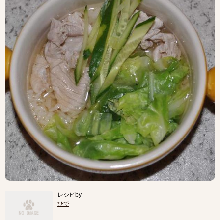
レシピby
ひで