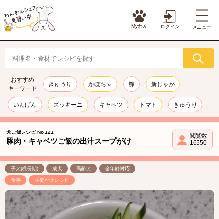
Myわん
ログイン
メニュー
おすすめ
きゅうり
かぼちゃ
鯵
新じゃが
キーワード
いんげん
ズッキーニ
キャベツ
トマト
きゅうり
犬ご飯レシピ No.121
閲覧数
豚肉・キャベツご飯の出汁スープがけ
16550
子犬(成長期)
成犬
高齢犬
全年齢対応
食事
手間かけレシピ