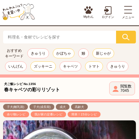
Myわん
ログイン
メニュー
おすすめ
きゅうり
かぼちゃ
鯵
新じゃが
キーワード
いんげん
ズッキーニ
キャベツ
トマト
きゅうり
犬ご飯レシピ No.1356
閲覧数
春キャベツの彩りリゾット
7045
子犬(離乳期)
子犬(成長期)
成犬
高齢犬
余り物レシピ
我が家の定番レシピ
簡単！15分レシピ