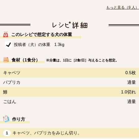
もっと見る（9 人）
このレシピで想定する犬の体重
投稿者（犬）の体重 1.3kg
食材（1食分）
※分量は、1日に［2食/日］与えることを想定。
キャベツ
0.5枚
パプリカ
適量
鯵
1.0切れ
ごはん
適量
作り方
キャベツ、パプリカをみじん切り。
1