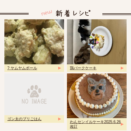
? ヤムヤムボール
鶏バークケーキ
ゴン太のブリごはん
わんセンイルケーキ2025.6.26
改訂