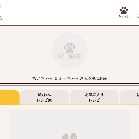
Myわん
ちいちゃん＆ミーちゃんさんのKitchen
e
Myわん
お気に入り
レシピ(0)
レシピ