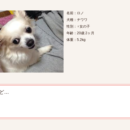
名前：ロノ
犬種：チワワ
性別：♀女の子
年齢：20歳 2ヶ月
体重：5.2kg
ど…