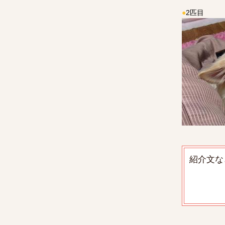
●
2匹目
紹介文な