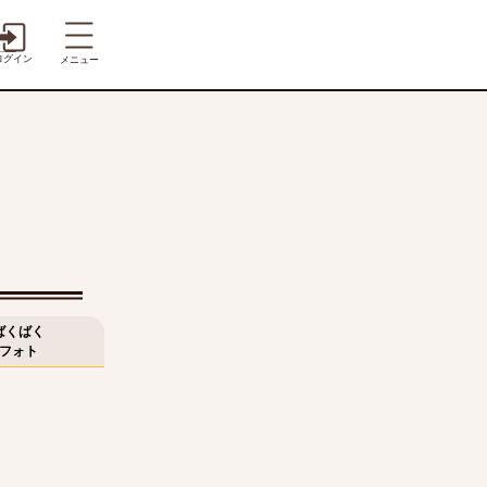
ログイン
メニュー
ばくばく
フォト