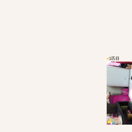
●
1匹目