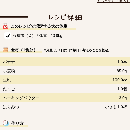
もっと見る（15 人）
このレシピで想定する犬の体重
投稿者（犬）の体重 10.0kg
食材（1食分）
※分量は、1日に［2食/日］与えることを想定。
バナナ
1.0本
小麦粉
85.0g
豆乳
100.0cc
たまご
1.0個
ベーキングパウダー
3.0g
はちみつ
小さじ1.0杯
作り方