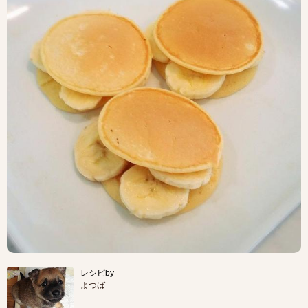
レシピby
よつば