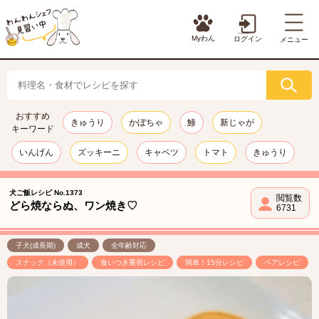
Myわん
ログイン
メニュー
おすすめ
きゅうり
かぼちゃ
鯵
新じゃが
キーワード
いんげん
ズッキーニ
キャベツ
トマト
きゅうり
犬ご飯レシピ No.1373
閲覧数
どら焼ならぬ、ワン焼き♡
6731
子犬(成長期)
成犬
全年齢対応
スナック（未使用）
食いつき重視レシピ
簡単！15分レシピ
ペアレシピ