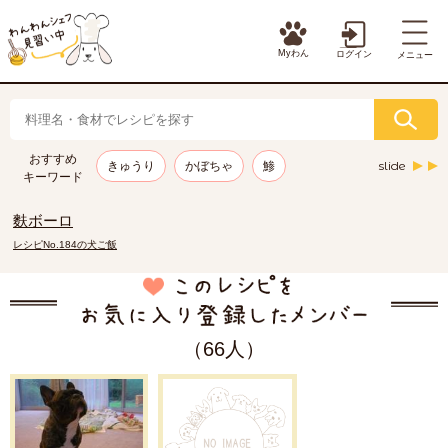
Myわん
ログイン
メニュー
おすすめ
slide
きゅうり
かぼちゃ
鯵
キーワード
麩ボーロ
レシピNo.184の犬ご飯
（66人）