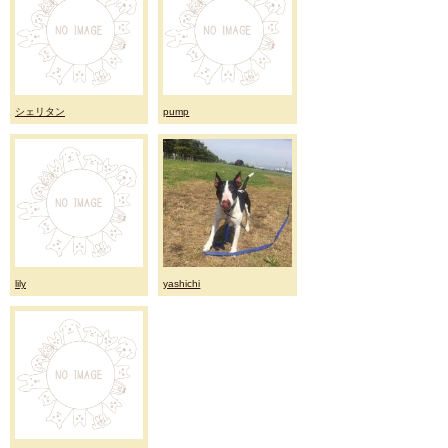
シェリタン
pump
lily
yashichi