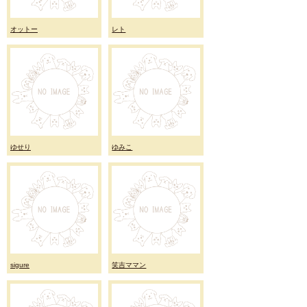
オットー
レト
ゆせり
ゆみこ
sigure
笑吉ママン