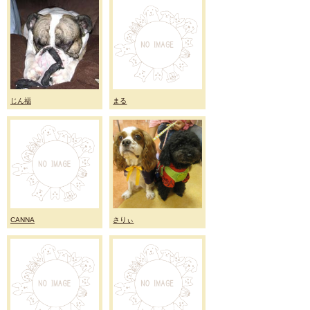
じん福
まる
CANNA
さりぃ