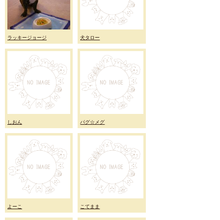
ラッキージョージ
犬タロー
しおん
パグ☆メグ
よーこ
こてまま