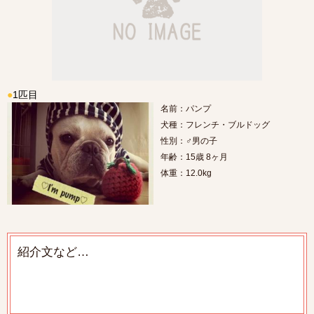
●
1匹目
名前：パンプ
犬種：フレンチ・ブルドッグ
性別：♂男の子
年齢：15歳 8ヶ月
体重：12.0kg
紹介文など…