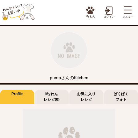
Myわん
ログイン
メニュー
pumpさんのKitchen
Profile
Myわん
お気に入り
ばくばく
レシピ(0)
レシピ
フォト