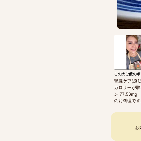
この犬ご飯のポ
腎臓ケア(療
カロリーが取
ン 77.53mg
のお料理です
お