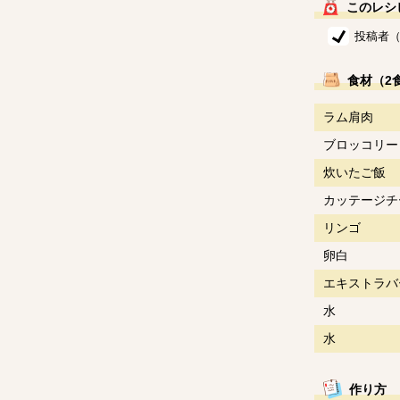
このレシ
投稿者（
食材（2
ラム肩肉
ブロッコリー
炊いたご飯
カッテージチ
リンゴ
卵白
エキストラバ
水
水
作り方