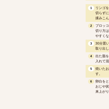
リンゴを
1
切らずに
揉みこん
ブロッコ
2
切り方は
やすくな
30分置
3
取り出し
出た脂を
4
入れて混
焼いたお
5
す。
卵白をと
6
おじや状
来上がり