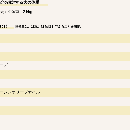
ピで想定する犬の体重
犬）の体重 2.5kg
食分）
※分量は、1日に［2食/日］与えることを想定。
ーズ
ージンオリーブオイル