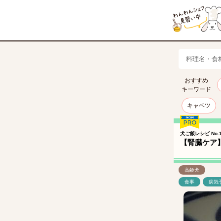
おすすめ
キーワード
キャベツ
犬ご飯レシピ No.1
【腎臓ケア
高齢犬
食事
病気