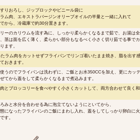
すりおろし、ジップロックやビニール袋に
ラム肉、エキストラバージンオリーブオイルの半量と一緒に入れて
でから、冷蔵庫で約30分置きます。
リーのカリウムを流す為に、しっかり柔らかくなるまで茹で、お湯は全
、茎は面を広く薄く、柔らかい部分もなるべく小さく切り茹でる事でカ
ります。
いたラム肉をカットせずフライパンでリンゴ着いたまま焼き、脂を出す
ておきます。
使うのでフライパンは洗わずに、ご飯とお水350CCを加え、更にカッ
ぜてから蓋をして柔らかくなるまで煮込みます。
肉とブロッコリーを食べやすく小さくカットして、両方合わせて良く和
ろみと水分を合わせる為に泡立てないようにといてから、
態になったフライパンのご飯にまわし入れ、蓋をしてしっかり卵白に火
です。