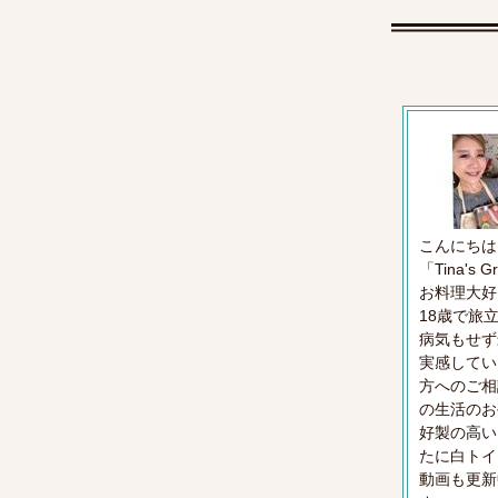
こんにちは
「Tina's
お料理大好
18歳で旅
病気もせず
実感してい
方へのご相
の生活のお
好製の高い
たに白トイ
動画も更新