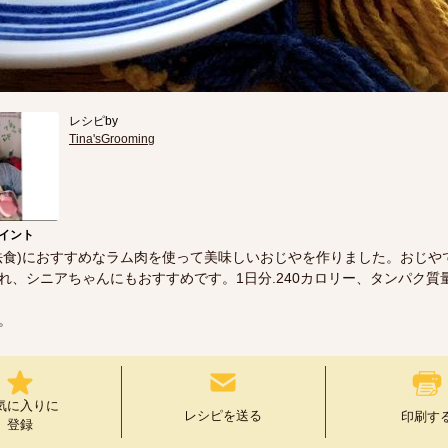
レシピby
Tina'sGrooming
イント
法食)におすすめなラム肉を使って美味しいおじやを作りました。おじや
れ、シニアちゃんにもおすすめです。1日分.240カロリー、タンパク質量1
。
気に入りに
レシピを送る
印刷す
登録