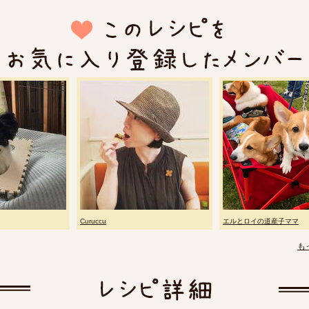
Curuccu
エルとロイの道産子ママ
も