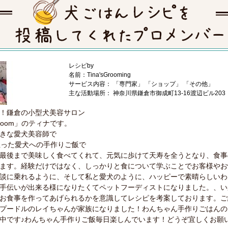
レシピby
名前：Tina'sGrooming
サービス内容： 「専門家」 「ショップ」 「その他」
主な活動場所： 神奈川県鎌倉市御成町13-16渡辺ビル203
！鎌倉の小型犬美容サロン
 Groom」のティナです。
きな愛犬美容師で
立った愛犬への手作りご飯で
最後まで美味しく食べてくれて、元気に歩けて天寿を全うとなり、食事
ます。経験だけではなく、しっかりと食について学ぶことでお客様やお
談に乗れるように、そして私と愛犬のように、ハッピーで素晴らしいわ
手伝いが出来る様になりたくてペットフーディストになりました。、い
お食事を作ってあげられるかを意識してレシピを考案しております。ご
プードルのレイちゃんが家族になりました！わんちゃん手作りごはんの
中です♪わんちゃん手作りご飯毎日楽しんでいます！どうぞ宜しくお願