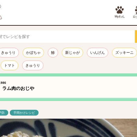
Myわん
ロ
きゅうり
かぼちゃ
鯵
新じゃが
いんげん
ズッキーニ
トマト
きゅうり
986
】ラム肉のおじや
予防
手間かけレシピ