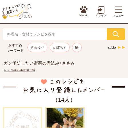
Myわん
ログイン
メニュー
おすすめ
slide
きゅうり
かぼちゃ
鯵
キーワード
ガン予防したい野菜の煮込み+ささみ
レシピNo.2033の犬ご飯
（14人）