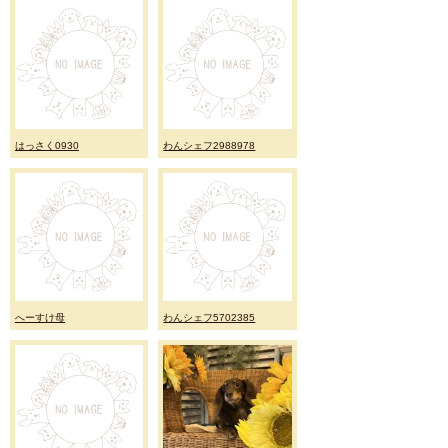
はっさく0930
わんシェフ2988978
へーすけ母
わんシェフ5702385