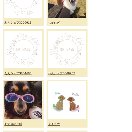
わんシェフ3269611
ちゅむぎ
わんシェフ3834403
わんシェフ8849732
あずきのご飯
クイニナ