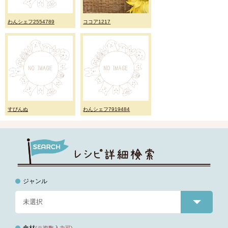
わんシェフ2554789
ココア1217
すぴんぬ
わんシェフ7919484
ジャンル
食材
(※複数入力可)