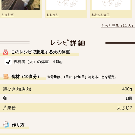
ちゅむぎ
ももっち
れおんシェフ
もっと見る（11 人）
このレシピで想定する犬の体重
投稿者（犬）の体重 4.0kg
食材（10食分）
※分量は、1日に［2食/日］与えることを想定。
鶏ひき肉(胸肉)
400g
卵
1個
片栗粉
大さじ2
作り方