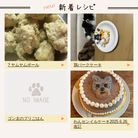
? ヤムヤムボール
鶏バークケーキ
ゴン太のブリごはん
わんセンイルケーキ2025.6.26
改訂