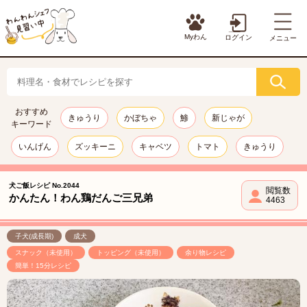
Myわん
ログイン
メニュー
おすすめ
きゅうり
かぼちゃ
鯵
新じゃが
キーワード
いんげん
ズッキーニ
キャベツ
トマト
きゅうり
犬ご飯レシピ No.2044
閲覧数
かんたん！わん鶏だんご三兄弟
4463
子犬(成長期)
成犬
スナック（未使用）
トッピング（未使用）
余り物レシピ
簡単！15分レシピ