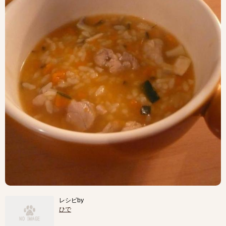
レシピby
ひで