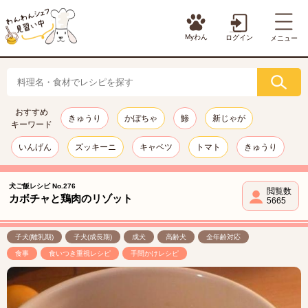
Myわん
ログイン
メニュー
おすすめ
きゅうり
かぼちゃ
鯵
新じゃが
キーワード
いんげん
ズッキーニ
キャベツ
トマト
きゅうり
犬ご飯レシピ No.276
閲覧数
カボチャと鶏肉のリゾット
5665
子犬(離乳期)
子犬(成長期)
成犬
高齢犬
全年齢対応
食事
食いつき重視レシピ
手間かけレシピ