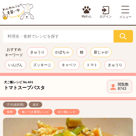
Myわん
ログイン
メニュー
おすすめ
きゅうり
かぼちゃ
鯵
新じゃが
キーワード
いんげん
ズッキーニ
キャベツ
トマト
きゅうり
犬ご飯レシピ No.601
閲覧数
トマトスープパスタ
8743
子犬(成長期)
成犬
食事
食いつき重視レシピ
余り物レシピ