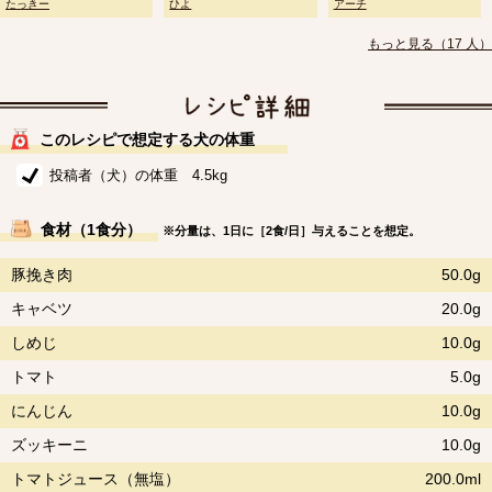
たっきー
ひよ
アーチ
もっと見る（17 人）
このレシピで想定する犬の体重
投稿者（犬）の体重 4.5kg
食材（1食分）
※分量は、1日に［2食/日］与えることを想定。
豚挽き肉
50.0g
キャベツ
20.0g
しめじ
10.0g
トマト
5.0g
にんじん
10.0g
ズッキーニ
10.0g
トマトジュース（無塩）
200.0ml