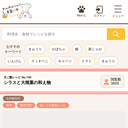
Myわん
ログイン
メニュー
おすすめ
きゅうり
かぼちゃ
鯵
新じゃが
キーワード
いんげん
ズッキーニ
キャベツ
トマト
きゅうり
犬ご飯レシピ No.745
閲覧数
シラスと大根葉の和え物
3659
全年齢対応
食事
病気予防
食いつき重視レシピ