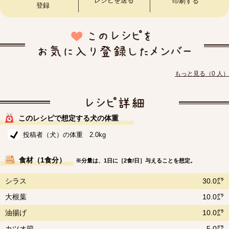
レシピを送る
印刷する
登録
もっと見る（0 人）
このレシピで想定する犬の体重
投稿者（犬）の体重 2.0kg
食材（1食分）
※分量は、1日に［2食/日］与えることを想定。
シラス
30.0㌘
大根葉
10.0㌘
油揚げ
10.0㌘
カツオ節
5.0㌘