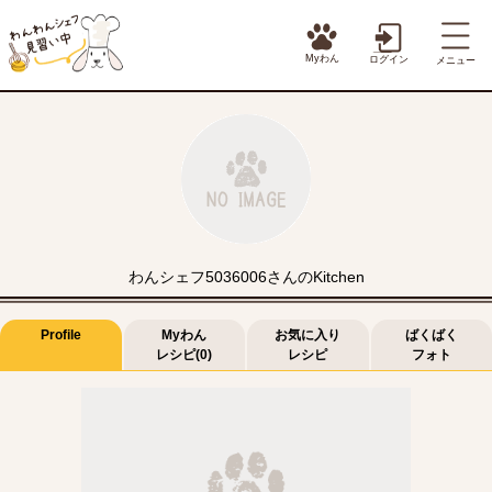
Myわん
ログイン
メニュー
わんシェフ5036006さんのKitchen
Profile
Myわん
お気に入り
ばくばく
レシピ(0)
レシピ
フォト