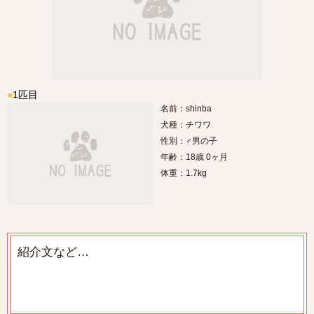
●
1匹目
名前：shinba
犬種：チワワ
性別：♂男の子
年齢：18歳 0ヶ月
体重：1.7kg
紹介文など…