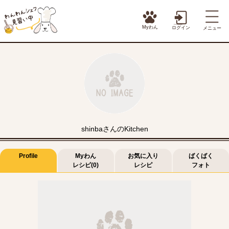
Myわん
ログイン
メニュー
shinbaさんのKitchen
Profile
Myわん
お気に入り
ばくばく
レシピ(0)
レシピ
フォト