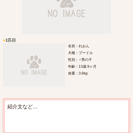
●
1匹目
名前：れおん
犬種：プードル
性別：♂男の子
年齢：13歳 9ヶ月
体重：3.6kg
紹介文など…