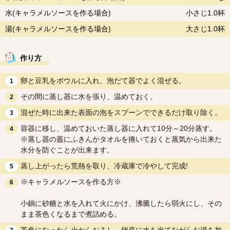
水(キャラメルソースを作る場合)
小さじ1.0杯
湯(キャラメルソースを作る場合)
大さじ1.0杯
作り方
卵と豆乳をボウルに入れ、泡だて器でよく混ぜる。
1
その間に蒸し器に水を張り、温めておく。
2
混ぜた時に出来た表面の泡をスプーンでできるだけ取り除く。
3
容器に移し、温めておいた蒸し器に入れて10分～20分蒸す。
4
※蒸し器の蓋にふきんかタオルを捲いておくと蒸気から出来た
水分を防ぐことが出来ます。
蒸し上がったら荒熱を取り、冷蔵庫で冷やして完成!
5
※キャラメルソースを作る方※
6
小鍋に砂糖と水を入れて火にかけ、沸騰したら弱火にし、その
まま茶色くなるまで煮詰める。