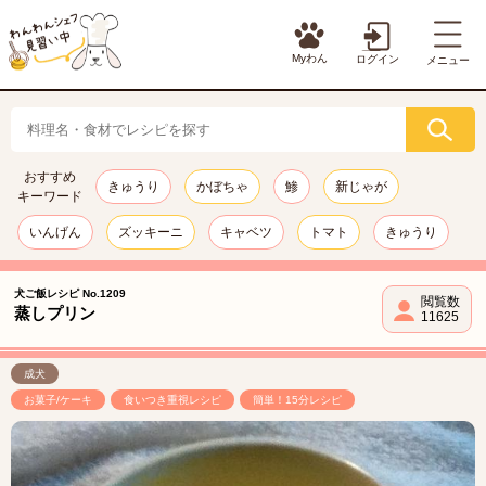
Myわん
ログイン
メニュー
おすすめ
きゅうり
かぼちゃ
鯵
新じゃが
キーワード
いんげん
ズッキーニ
キャベツ
トマト
きゅうり
犬ご飯レシピ No.1209
閲覧数
蒸しプリン
11625
成犬
お菓子/ケーキ
食いつき重視レシピ
簡単！15分レシピ