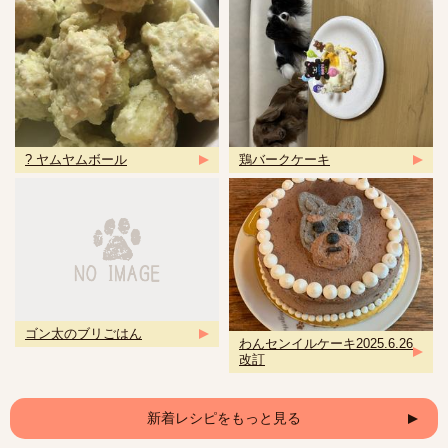
? ヤムヤムボール
鶏バークケーキ
ゴン太のブリごはん
わんセンイルケーキ2025.6.26
改訂
新着レシピをもっと見る