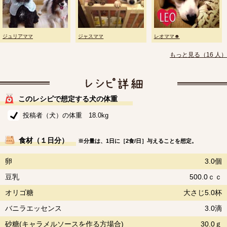
ジュリアママ
ジャスママ
レオママ☻
もっと見る（16 人）
このレシピで想定する犬の体重
投稿者（犬）の体重 18.0kg
食材（１日分）
※分量は、1日に［2食/日］与えることを想定。
卵
3.0個
豆乳
500.0ｃｃ
オリゴ糖
大さじ5.0杯
バニラエッセンス
3.0滴
砂糖(キャラメルソースを作る方場合)
30.0ｇ