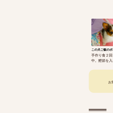
この犬ご飯のポ
手作り食２回
中。鰹節を入
お