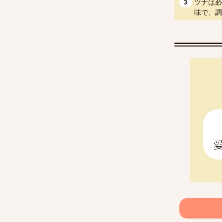
ツナは必
3
味で、調