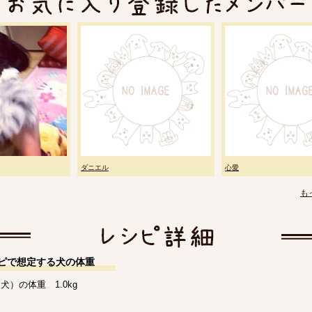
ダニエル
心愛
も
ピで想定する犬の体重
犬）の体重 1.0kg