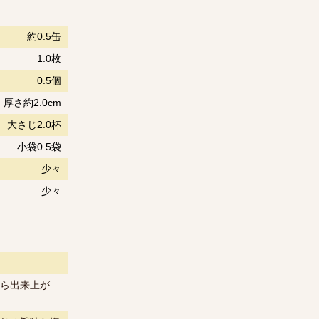
約0.5缶
1.0枚
0.5個
厚さ約2.0cm
大さじ2.0杯
小袋0.5袋
少々
少々
ら出来上が