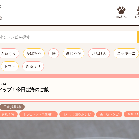
Myわん
ロ
きゅうり
かぼちゃ
鯵
新じゃが
いんげん
ズッキーニ
トマト
きゅうり
314
アップ！今日は海のご飯
子犬(成長期)
病気予防
トッピング（未使用）
食いつき重視レシピ
余り物レシピ
簡単！1