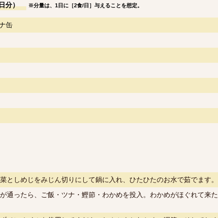
日分）
※分量は、1日に［2食/日］与えることを想定。
ナ缶
菜としめじをみじん切りにして鍋に入れ、ひたひたのお水で茹でます。
が通ったら、ご飯・ツナ・鰹節・わかめを投入。わかめがほぐれて来た