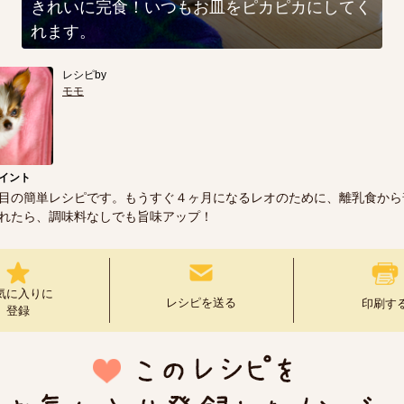
きれいに完食！いつもお皿をピカピカにしてく
れます。
レシピby
モモ
イント
目の簡単レシピです。もうすぐ４ヶ月になるレオのために、離乳食から
れたら、調味料なしでも旨味アップ！
気に入りに
レシピを送る
印刷す
登録