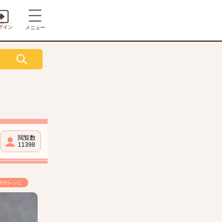
グイン
メニュー
閲覧数
11398
5分レシピ