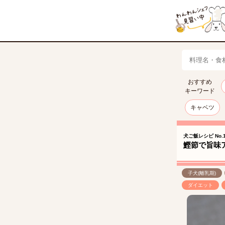
おすすめ
キーワード
キャベツ
犬ご飯レシピ No.1
鰹節で旨味
子犬(離乳期)
ダイエット