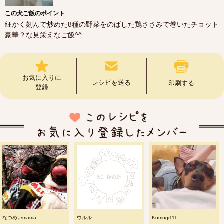
この犬ご飯のポイント
細かく刻んで炒めた8種の野菜をのばした鶏ささみで巻いたチョット
豪華？な見栄えなご飯^^
お気に入りに
レシピを送る
印刷する
登録
なつめいmama
ウルル
Komugi111