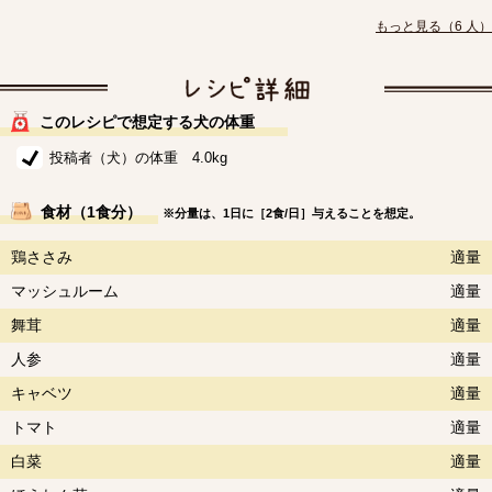
もっと見る（6 人）
このレシピで想定する犬の体重
投稿者（犬）の体重 4.0kg
食材（1食分）
※分量は、1日に［2食/日］与えることを想定。
鶏ささみ
適量
マッシュルーム
適量
舞茸
適量
人参
適量
キャベツ
適量
トマト
適量
白菜
適量