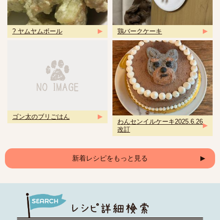
? ヤムヤムボール
鶏バークケーキ
ゴン太のブリごはん
わんセンイルケーキ2025.6.26
改訂
新着レシピをもっと見る