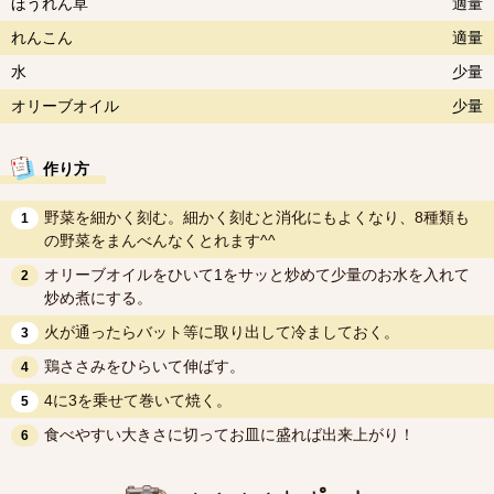
ほうれん草
適量
れんこん
適量
水
少量
オリーブオイル
少量
作り方
野菜を細かく刻む。細かく刻むと消化にもよくなり、8種類も
1
の野菜をまんべんなくとれます^^
オリーブオイルをひいて1をサッと炒めて少量のお水を入れて
2
炒め煮にする。
火が通ったらバット等に取り出して冷ましておく。
3
鶏ささみをひらいて伸ばす。
4
4に3を乗せて巻いて焼く。
5
食べやすい大きさに切ってお皿に盛れば出来上がり！
6