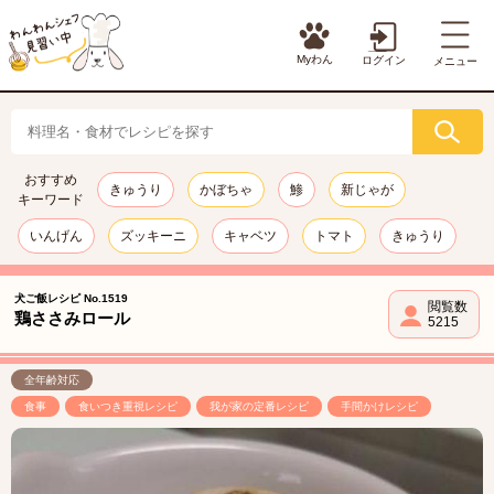
Myわん
ログイン
メニュー
おすすめ
きゅうり
かぼちゃ
鯵
新じゃが
キーワード
いんげん
ズッキーニ
キャベツ
トマト
きゅうり
犬ご飯レシピ No.1519
閲覧数
鶏ささみロール
5215
全年齢対応
食事
食いつき重視レシピ
我が家の定番レシピ
手間かけレシピ