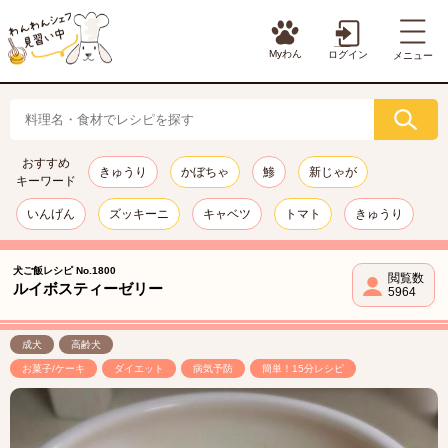
Myわん
ログイン
メニュー
おすすめ
きゅうり
かぼちゃ
鯵
新じゃが
キーワード
いんげん
ズッキーニ
キャベツ
トマト
きゅうり
犬ご飯レシピ No.1800
閲覧数
ルイボスティーゼリー
5964
成犬
高齢犬
お菓子/ケーキ
ダイエット
病気予防
簡単！15分レシピ