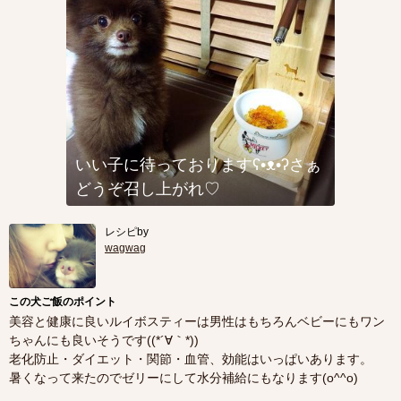
いい子に待っておりますʕ•ᴥ•ʔさぁ
どうぞ召し上がれ♡
レシピby
wagwag
この犬ご飯のポイント
美容と健康に良いルイボスティーは男性はもちろんベビーにもワン
ちゃんにも良いそうです((*´∀｀*))
老化防止・ダイエット・関節・血管、効能はいっぱいあります。
暑くなって来たのでゼリーにして水分補給にもなります(o^^o)