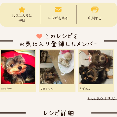
お気に入りに
レシピを送る
印刷する
登録
たっきー
ＯＨ！りん
うずみん
もっと見る（13 人）