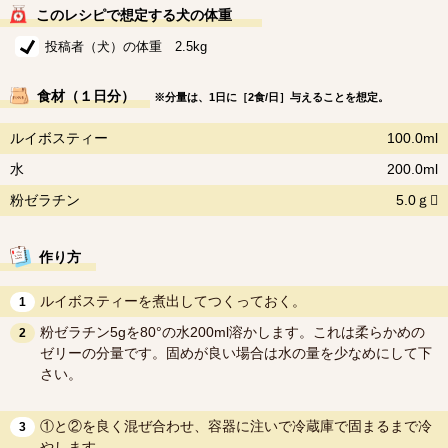
このレシピで想定する犬の体重
投稿者（犬）の体重 2.5kg
食材（１日分）
※分量は、1日に［2食/日］与えることを想定。
ルイボスティー
100.0ml
水
200.0ml
粉ゼラチン
5.0ｇ
作り方
ルイボスティーを煮出してつくっておく。
1
粉ゼラチン5gを80°の水200ml溶かします。これは柔らかめの
2
ゼリーの分量です。固めが良い場合は水の量を少なめにして下
さい。
①と②を良く混ぜ合わせ、容器に注いで冷蔵庫で固まるまで冷
3
やします。