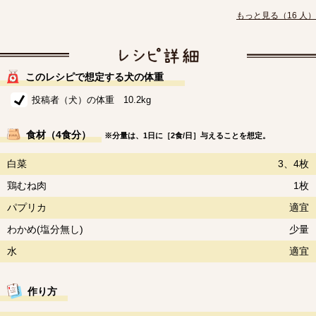
もっと見る（16 人）
このレシピで想定する犬の体重
投稿者（犬）の体重 10.2kg
食材（4食分）
※分量は、1日に［2食/日］与えることを想定。
白菜
3、4枚
鶏むね肉
1枚
パプリカ
適宜
わかめ(塩分無し)
少量
水
適宜
作り方