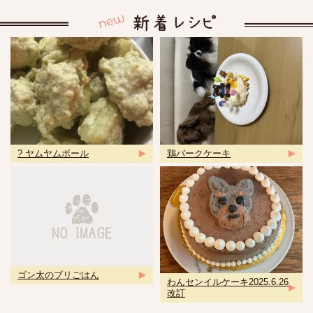
? ヤムヤムボール
鶏バークケーキ
ゴン太のブリごはん
わんセンイルケーキ2025.6.26
改訂