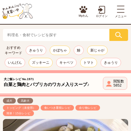
Myわん
ログイン
メニュー
おすすめ
きゅうり
かぼちゃ
鯵
新じゃが
キーワード
いんげん
ズッキーニ
キャベツ
トマト
きゅうり
犬ご飯レシピ No.1971
閲覧数
白菜と鶏肉とパプリカのワカメ入りスープ♪
5852
成犬
高齢犬
トッピング（未使用）
食いつき重視レシピ
余り物レシピ
簡単！15分レシピ