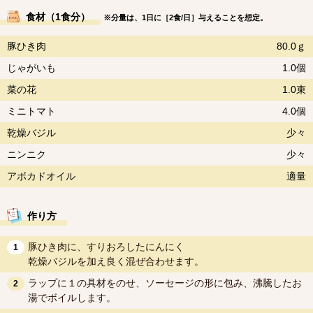
食材（1食分）
※分量は、1日に［2食/日］与えることを想定。
豚ひき肉
80.0ｇ
じゃがいも
1.0個
菜の花
1.0束
ミニトマト
4.0個
乾燥バジル
少々
ニンニク
少々
アボカドオイル
適量
作り方
豚ひき肉に、すりおろしたにんにく
1
乾燥バジルを加え良く混ぜ合わせます。
ラップに１の具材をのせ、ソーセージの形に包み、沸騰したお
2
湯でボイルします。