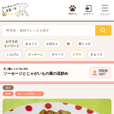
Myわん
ログイン
メニュー
おすすめ
きゅうり
かぼちゃ
鯵
新じゃが
キーワード
いんげん
ズッキーニ
キャベツ
トマト
きゅうり
犬ご飯レシピ No.352
閲覧数
ソーセージとじゃがいもの菜の花炒め
5857
成犬
食事
食いつき重視レシピ