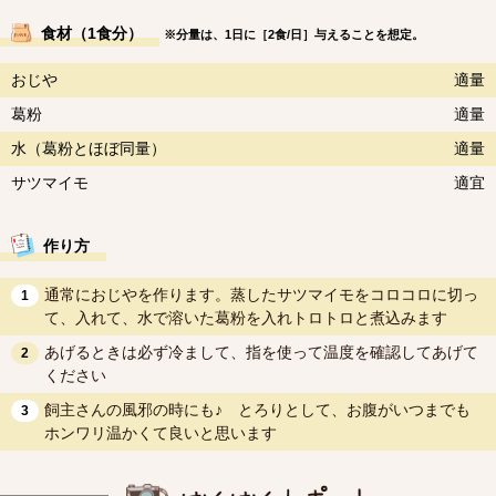
食材（1食分）
※分量は、1日に［2食/日］与えることを想定。
おじや
適量
葛粉
適量
水（葛粉とほぼ同量）
適量
サツマイモ
適宜
作り方
通常におじやを作ります。蒸したサツマイモをコロコロに切っ
1
て、入れて、水で溶いた葛粉を入れトロトロと煮込みます
あげるときは必ず冷まして、指を使って温度を確認してあげて
2
ください
飼主さんの風邪の時にも♪ とろりとして、お腹がいつまでも
3
ホンワリ温かくて良いと思います