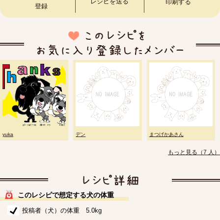
レシピを送る
印刷する
登録
yuka
デン
まつげかあさん
もっと見る（7 人）
このレシピで想定する犬の体重
投稿者（犬）の体重 5.0kg