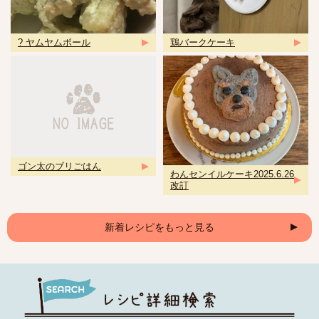
? ヤムヤムボール
鶏バークケーキ
ゴン太のブリごはん
わんセンイルケーキ2025.6.26
改訂
新着レシピをもっと見る