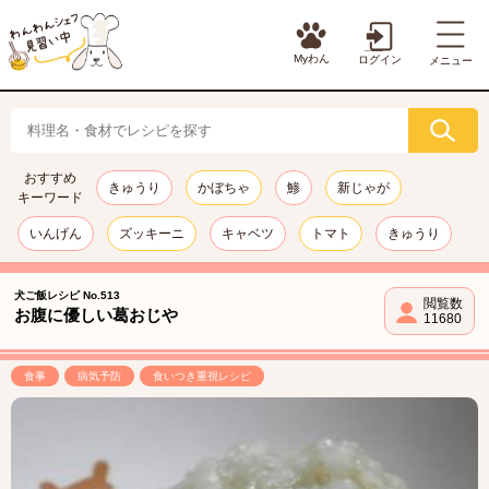
Myわん
ログイン
メニュー
おすすめ
きゅうり
かぼちゃ
鯵
新じゃが
キーワード
いんげん
ズッキーニ
キャベツ
トマト
きゅうり
犬ご飯レシピ No.513
閲覧数
お腹に優しい葛おじや
11680
食事
病気予防
食いつき重視レシピ