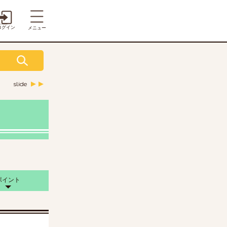
ログイン
メニュー
slide
新じゃが
いんげん
ズッキーニ
ポイント