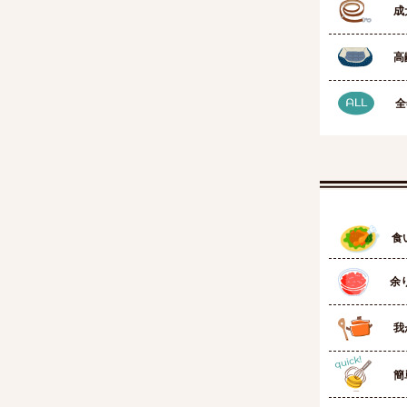
成
高
全
食
余
我
簡