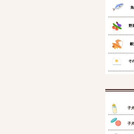
魚
野
穀
その
子犬
子犬