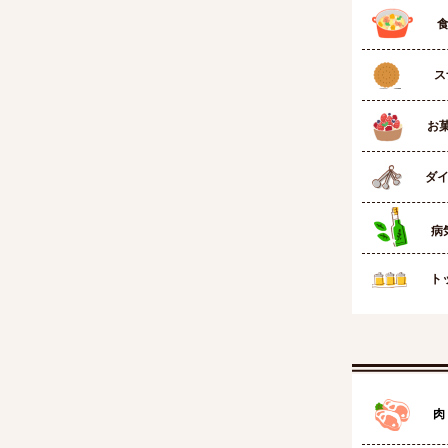
食
ス
お菓
ダイ
病
ト
肉