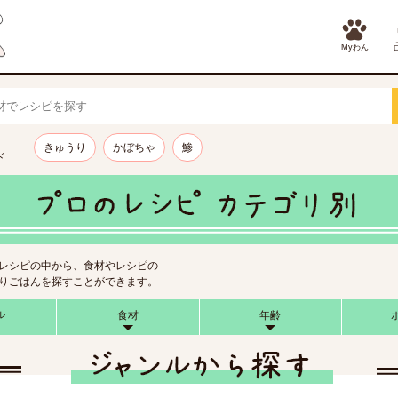
Myわん
きゅうり
かぼちゃ
鯵
ド
レシピの中から、食材やレシピの
りごはんを探すことができます。
ル
食材
年齢