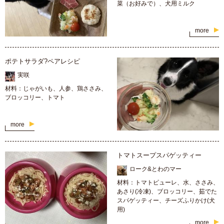
菜（お好みで）、犬用ミルク
more
ポテトサラダ?ペアレシピ
実咲
材料：じゃがいも、人参、鶏ささみ、
ブロッコリー、トマト
more
トマトスープスパゲッティー
ローク&とわのマー
材料：トマトピューレ、水、ささみ、
あさり(冷凍)、ブロッコリー、茹でた
スパゲッティー、チーズふりかけ(犬
用)
more