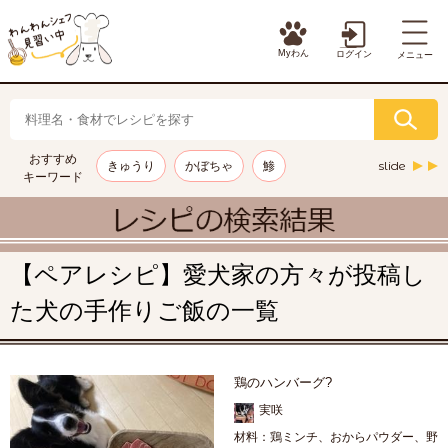
Myわん
ログイン
メニュー
おすすめ
slide
きゅうり
かぼちゃ
鯵
キーワード
【ペアレシピ】愛犬家の方々が投稿し
た犬の手作りご飯の一覧
鶏のハンバーグ?
実咲
材料：鶏ミンチ、おからパウダー、野