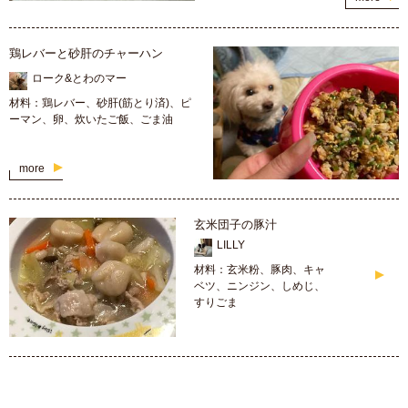
鶏レバーと砂肝のチャーハン
ローク&とわのマー
材料：鶏レバー、砂肝(筋とり済)、ピ
ーマン、卵、炊いたご飯、ごま油
more
玄米団子の豚汁
LILLY
材料：玄米粉、豚肉、キャ
ベツ、ニンジン、しめじ、
すりごま