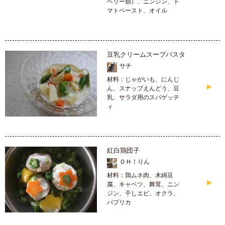
ベリー類）、ニンジン、ト
マトペースト、オイル
豆乳クリームスープパスタ
サチ
材料：じゃがいも、にんじ
ん、スナップえんどう、豆
乳、サラダ用のスパゲッテ
ィ
紅白鶏団子
ＯＨ！りん
材料：鶏ムネ肉、木綿豆
腐、キャベツ、舞茸、ニン
ジン、干しエビ、オクラ、
パプリカ