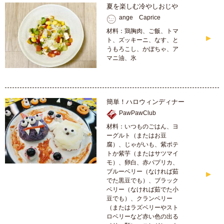
夏を楽しむ冷やしおじや
ange Caprice
材料：鶏胸肉、ご飯、トマ
ト、ズッキーニ、なす、と
うもろこし、かぼちゃ、ア
マニ油、氷
簡単！ハロウィンディナー
PawPawClub
材料：いつものごはん、ヨ
ーグルト（またはお豆
腐）、じゃがいも、紫ポテ
トか紫芋（またはサツマイ
モ）、卵白、赤パプリカ、
ブルーベリー（なければ茹
でた黒豆でも）、ブラック
ベリー（なければ茹でた小
豆でも）、クランベリー
（またはラズベリーやスト
ロベリーなど赤い色の出る