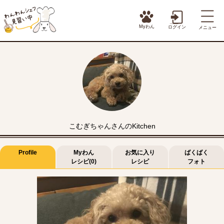
Myわん
ログイン
メニュー
こむぎちゃんさんのKitchen
Profile
Myわん
お気に入り
ばくばく
レシピ(0)
レシピ
フォト