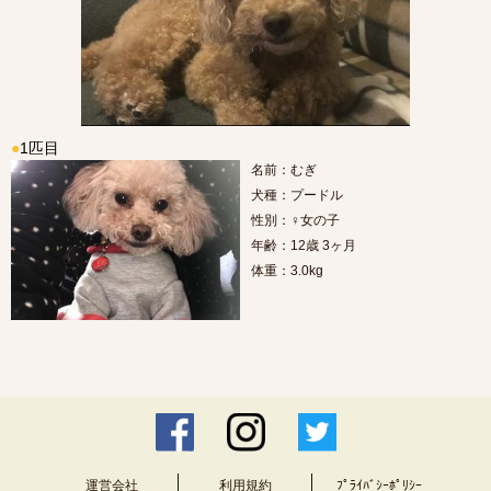
●
1匹目
名前：むぎ
犬種：プードル
性別：♀女の子
年齢：12歳 3ヶ月
体重：3.0kg
運営会社
利用規約
ﾌﾟﾗｲﾊﾞｼｰﾎﾟﾘｼｰ