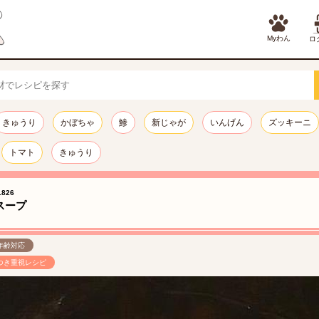
Myわん
ロ
きゅうり
かぼちゃ
鯵
新じゃが
いんげん
ズッキーニ
トマト
きゅうり
826
スープ
年齢対応
つき重視レシピ