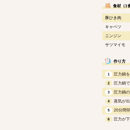
食材（1
豚ひき肉
キャベツ
ニンジン
サツマイモ
作り方
圧力鍋を
1
圧力鍋で
2
圧力鍋の
3
蒸気が出
4
20分間
5
圧力が下
6