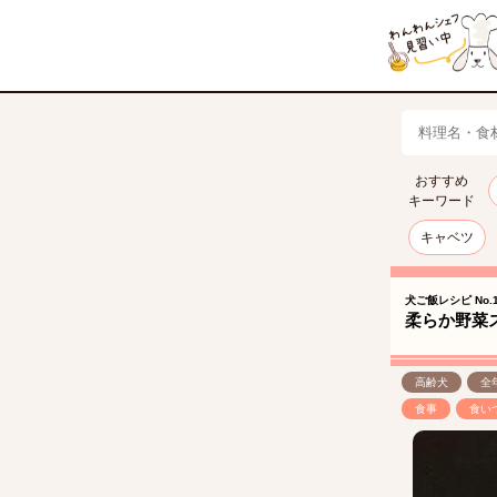
おすすめ
キーワード
キャベツ
犬ご飯レシピ No.1
柔らか野菜
高齢犬
全
食事
食い