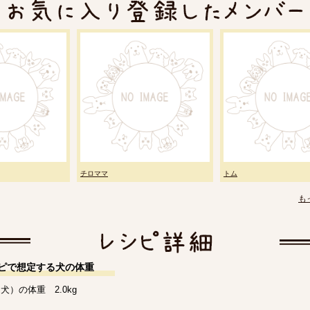
チロママ
トム
も
ピで想定する犬の体重
犬）の体重 2.0kg