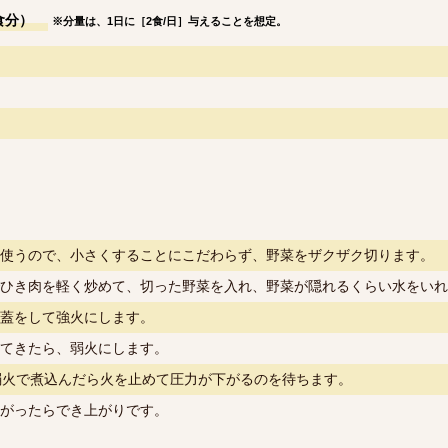
食分）
※分量は、1日に［2食/日］与えることを想定。
使うので、小さくすることにこだわらず、野菜をザクザク切ります。
ひき肉を軽く炒めて、切った野菜を入れ、野菜が隠れるくらい水をいれ
蓋をして強火にします。
てきたら、弱火にします。
弱火で煮込んだら火を止めて圧力が下がるのを待ちます。
がったらでき上がりです。