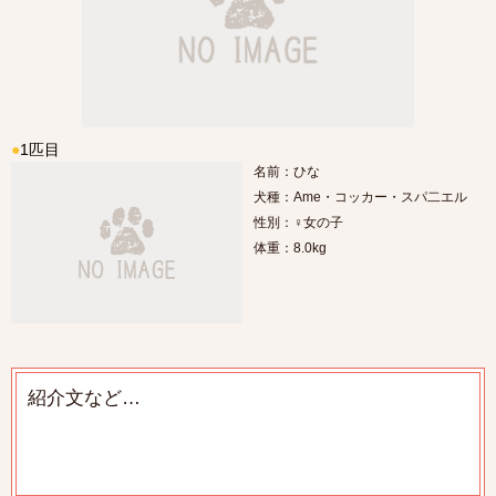
●
1匹目
名前：ひな
犬種：Ame・コッカー・スパ二エル
性別：♀女の子
体重：8.0kg
紹介文など…