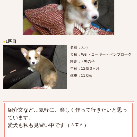
●
1匹目
名前：ふう
犬種：Wel・コーギー・ペンブローク
性別：♂男の子
年齢：12歳 3ヶ月
体重：11.0kg
紹介文など…気軽に、楽しく作って行きたいと思っ
ています。
愛犬も私も見習い中です（＾∇＾）