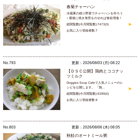
春菊チャーハン
冷蔵庫の残り野菜でチャーハンを作ろう
♪ 最後に焼き海苔をのせれば食欲増進！
総閲覧数(今月閲覧数):7473(3)
お気に入り登録者数:7
No.793
更新：2026/08/03 (月) 08:22
【ＤＳＣ公開】鶏肉とココナッ
ツミルク
Doggies Soup Cafeで人気メニューのレ
シピを公開します。 「鶏…
総閲覧数(今月閲覧数):6289(4)
お気に入り登録者数:9
No.803
更新：2026/08/06 (木) 08:05
秋鮭のオートミール粥